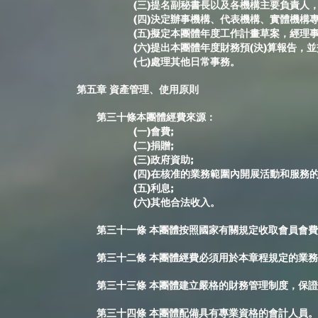
(三)提名副秘書長以及各機構主要負責人，交
(四)決定辦事機構、代表機構、實體機構專職
(五)擬定本團體年度工作計畫草案，經理事會
(六)提出本團體年度財務預(決)算報告，並交
(七)處理其他日常事務。
第五章 資產管理、使用原則
第三十條本團體經費來源：
(一)會費;
(二)捐贈;
(三)政府資助;
(四)在核准的業務範圍內開展活動和服務的
(五)利息;
(六)其他合法收入。
第三十一條 本團體按照國家有關規定收取會員會費
第三十二條 本團體經費必須用於本章程規定的業務
第三十三條 本團體建立嚴格的財務管理制度，保證
第三十四條 本團體配備具有專業資格的會計人員。