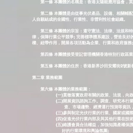
第一條 本團體的名稱是：香港太陽能應用協會，英文名稱：Hong K
第二條 本團體是由從事光伏產品、設備、相關輔配
人自願結成的全國性、行業性、非營利性社會組織。
第三條 本團體的宗旨：遵守憲法、法律、法規和特區
律，保障行業公平競爭; 完善標準體系建設，營造良好
樑、紐帶作用，開展各項活動為企業、行業和政府服務
第四條 本團體接受登記管理機關香港特別行政區業
第五條 本團體的住所：香港新界沙田安耀街2號新都廣
第二章 業務範圍
第六條 本團體的業務範圍：
(一)貫徹落實政府有關的政策、法規，向政府業
(二)開展資訊諮詢工作。調查、研究本行業產業
查、市場趨勢、經濟運行預測等資訊，做好政
(三)參與制定光伏行業的行業、國家或國際標準
(四)促進光伏行業內部及與其他行業在技術、經
(五)維護會員合法權益，加強知識產權保護，反
好的行業環境和輿論氛圍;