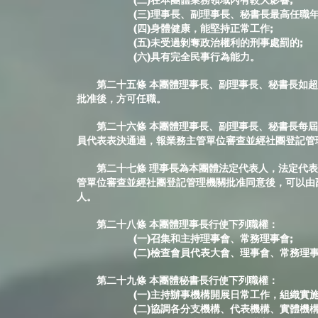
(二)在本團體業務領域內有較大影響;
(三)理事長、副理事長、秘書長最高任職年齡不
(四)身體健康，能堅持正常工作;
(五)未受過剝奪政治權利的刑事處罰的;
(六)具有完全民事行為能力。
第二十五條 本團體理事長、副理事長、秘書長如超
批准後，方可任職。
第二十六條 本團體理事長、副理事長、秘書長每屆任
員代表表決通過，報業務主管單位審查並經社團登記管
第二十七條 理事長為本團體法定代表人，法定代表
管單位審查並經社團登記管理機關批准同意後，可以由
人。
第二十八條 本團體理事長行使下列職權：
(一)召集和主持理事會、常務理事會;
(二)檢查會員代表大會、理事會、常務理事會
第二十九條 本團體秘書長行使下列職權：
(一)主持辦事機構開展日常工作，組織實施年
(二)協調各分支機構、代表機構、實體機構開