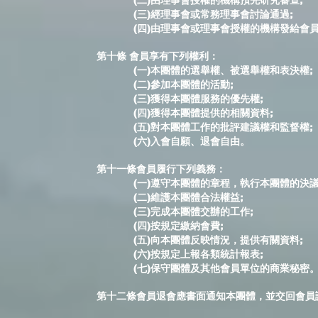
(二)由理事會授權的機構預先研究審查;
(三)經理事會或常務理事會討論通過;
(四)由理事會或理事會授權的機構發給會員
第十條 會員享有下列權利：
(一)本團體的選舉權、被選舉權和表決權;
(二)參加本團體的活動;
(三)獲得本團體服務的優先權;
(四)獲得本團體提供的相關資料;
(五)對本團體工作的批評建議權和監督權;
(六)入會自願、退會自由。
第十一條會員履行下列義務：
(一)遵守本團體的章程，執行本團體的決議
(二)維護本團體合法權益;
(三)完成本團體交辦的工作;
(四)按規定繳納會費;
(五)向本團體反映情況，提供有關資料;
(六)按規定上報各類統計報表;
(七)保守團體及其他會員單位的商業秘密
第十二條會員退會應書面通知本團體，並交回會員證