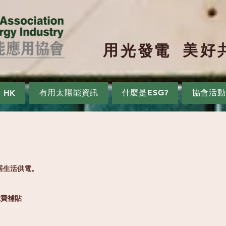
用
美
好
​光
發
電
有用太陽能資訊
什麼是ESG?
協會活動
0 HK
太陽能知識
居生活供電。
電費補貼