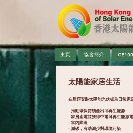
主頁
協會簡介
CE10
太陽能家居生活
在屋頂安裝太陽能光伏板為日常家
- 推動環保持續產出可再生能源
- 家居產電並獲得中電可再生能源
- 室內降溫
- 減碳，有助減少對環境污染