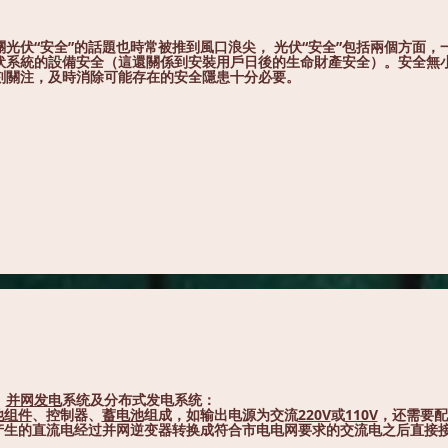
光伏“安全”的話題也時常被推到風口浪尖， 光伏“安全”包括兩個方面，
伏系統的設備安全（這還關係到安裝用戶日後的生命財產安全）。安全無
刻關注，及時消除可能存在的安全隱患十分必要。
、
并网发电
系统及分布式发电系统：
池组件
、控制器、
蓄电池
组成，如输出电源为交流
220V
或
110V
，还需要配
产生的直流电经过并网逆变器转换成符合市电电网要求的交流电之后直接