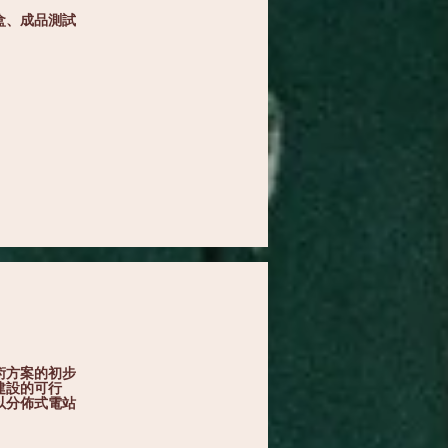
盒、成品測試
。
術方案的初步
建設的可行
以分佈式電站