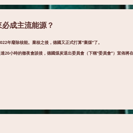
來必成主流能源？
022年廢除核能。棄核之後，德國又正式打算“棄煤”了。
達20小時的徹夜會談後，德國煤炭退出委員會（下稱“委員會”）宣佈將在2