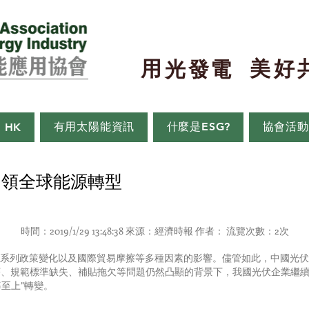
用
美
好
​光
發
電
有用太陽能資訊
什麼是ESG?
協會活動
0 HK
引領全球能源轉型
時間：2019/1/29 13:48:38 來源：經濟時報 作者： 流覽次數：2次
歷一系列政策變化以及國際貿易摩擦等多種因素的影響。儘管如此，中國光
、規範標準缺失、補貼拖欠等問題仍然凸顯的背景下，我國光伏企業繼續
率至上”轉變。