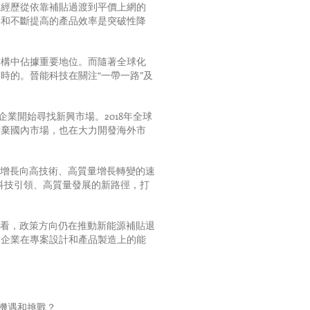
在經歷從依靠補貼過渡到平價上網的
本和不斷提高的產品效率是突破性降
結構中佔據重要地位。而隨著全球化
時的。晉能科技在關注“一帶一路”及
業開始尋找新興市場。2018年全球
放棄國內市場，也在大力開發海外市
量增長向高技術、高質量增長轉變的速
科技引領、高質量發展的新路徑，打
。
來看，政策方向仍在推動新能源補貼退
對企業在專案設計和產品製造上的能
些機遇和挑戰？