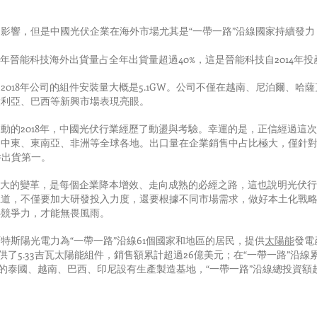
影響，但是中國光伏企業在海外市場尤其是“一帶一路”沿線國家持續發
8年晉能科技海外出貨量占全年出貨量超過40%，這是晉能科技自2014年
018年公司的組件安裝量大概是5.1GW。公司不僅在越南、尼泊爾、哈薩
大利亞、巴西等新興市場表現亮眼。
動的2018年，中國光伏行業經歷了動盪與考驗。幸運的是，正信經過這次
中東、東南亞、非洲等全球各地。出口量在企業銷售中占比極大，僅針對印
件出貨第一。
了巨大的變革，是每個企業降本增效、走向成熟的必經之路，這也說明光伏
王道，不僅要加大研發投入力度，還要根據不同市場需求，做好本土化戰
心競爭力，才能無畏風雨。
特斯陽光電力為“一帶一路”沿線61個國家和地區的居民，提供
太陽能
發電
供了5.33吉瓦太陽能組件，銷售額累計超過26億美元；在“一帶一路”沿線
的泰國、越南、巴西、印尼設有生產製造基地，“一帶一路”沿線總投資額超