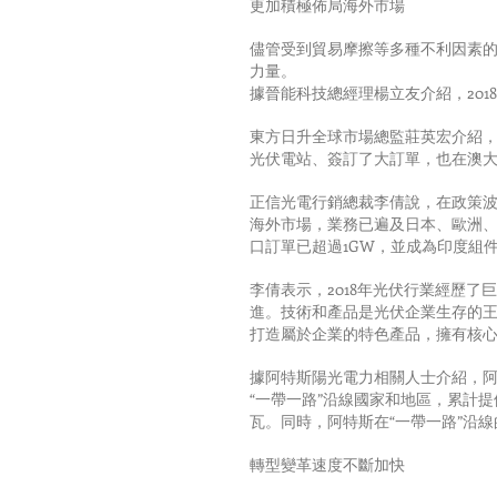
更加積極佈局海外市場
儘管受到貿易摩擦等多種不利因素的
力量。
據晉能科技總經理楊立友介紹，201
東方日升全球市場總監莊英宏介紹，2
光伏電站、簽訂了大訂單，也在澳
正信光電行銷總裁李倩說，在政策波
海外市場，業務已遍及日本、歐洲、
口訂單已超過1GW，並成為印度組
李倩表示，2018年光伏行業經歷
進。技術和產品是光伏企業生存的
打造屬於企業的特色產品，擁有核
據阿特斯陽光電力相關人士介紹，阿
“一帶一路”沿線國家和地區，累計提
瓦。同時，阿特斯在“一帶一路”沿線
轉型變革速度不斷加快