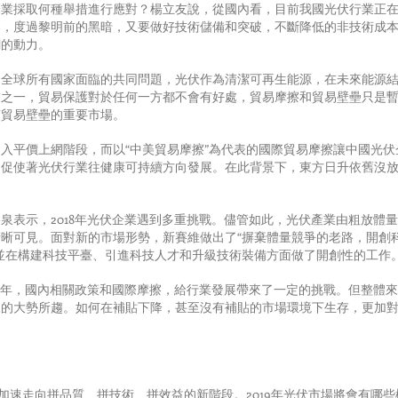
企業採取何種舉措進行應對？楊立友說，從國內看，目前我國光伏行業正
奏，度過黎明前的黑暗，又要做好技術儲備和突破，不斷降低的非技術成
網的動力。
是全球所有國家面臨的共同問題，光伏作為清潔可再生能源，在未來能源
之一，貿易保護對於任何一方都不會有好處，貿易摩擦和貿易壁壘只是暫
有貿易壁壘的重要市場。
入平價上網階段，而以“中美貿易摩擦”為代表的國際貿易摩擦讓中國光伏企
，促使著光伏行業往健康可持續方向發展。在此背景下，東方日升依舊沒
勝泉表示，2018年光伏企業遇到多重挑戰。儘管如此，光伏產業由粗放體
晰可見。面對新的市場形勢，新賽維做出了“摒棄體量競爭的老路，開創
並在構建科技平臺、引進科技人才和升級技術裝備方面做了開創性的工作
18年，國內相關政策和國際摩擦，給行業發展帶來了一定的挑戰。但整體
展的大勢所趨。如何在補貼下降，甚至沒有補貼的市場環境下生存，更加
，加速走向拼品質、拼技術、拼效益的新階段。2019年光伏市場將會有哪