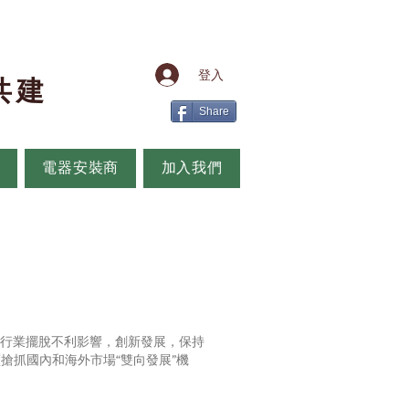
登入
共
建
Share
電器安裝商
加入我們
伏行業擺脫不利影響，創新發展，保持
搶抓國內和海外市場“雙向發展”機