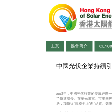
主頁
協會簡介
CE10
中國光伏企業持續
2018年，中國光伏行業的發展經
了快速增長。在棄光限電、市場無序
遇，加快從“規模至上”向“品質、效