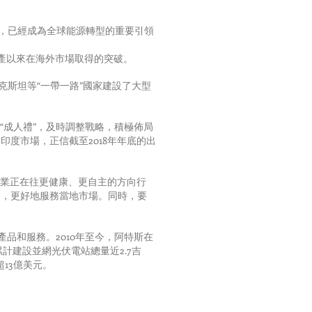
力，已經成為全球能源轉型的重要引領
投產以來在海外市場取得的突破。
克斯坦等“一帶一路”國家建設了大型
“成人禮”，及時調整戰略，積極佈局
度市場，正信截至2018年年底的出
行業正在往更健康、更自主的方向行
略，更好地服務當地市場。同時，要
產品和服務。2010年至今，阿特斯在
累計建設並網光伏電站總量近2.7吉
13億美元。