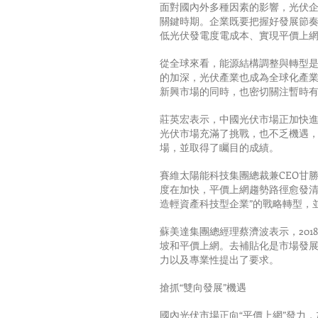
面對國內外多種因素的影響，光伏
關鍵時期。企業既要把握好發展節
低光伏發電度電成本、實現平價上
從全球來看，能源結構調整與轉型
的加深，光伏產業也成為全球化產業
新興市場的同時，也密切關注暫時
莊英宏表示，中國光伏市場正加快進
光伏市場充滿了挑戰，也不乏機遇
場，並取得了矚目的成績。
賽維太陽能科技集團總裁兼CEO甘
度在加快，平價上網趨勢路徑愈發清
造輕資產科技型企業”的戰略轉型，
蘇美達集團總經理蔡濟波表示，20
坡和平價上網。去補貼化是市場發
力以及專業性提出了要求。
搶抓“雙向發展”機遇
國內光伏市場正向“平價上網”發力