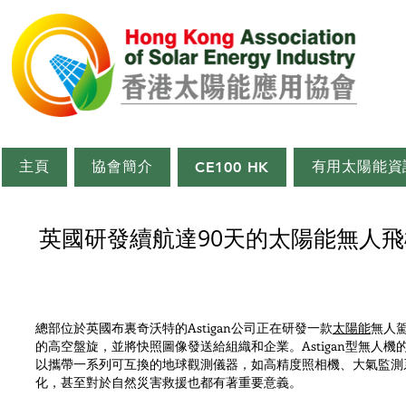
主頁
協會簡介
有用太陽能資
CE100 HK
英國研發續航達90天的太陽能無人
總部位於英國布裏奇沃特的Astigan公司正在研發一款
太陽能
無人駕
的高空盤旋，並將快照圖像發送給組織和企業。Astigan型無人機的
以攜帶一系列可互換的地球觀測儀器，如高精度照相機、大氣監測
化，甚至對於自然災害救援也都有著重要意義。